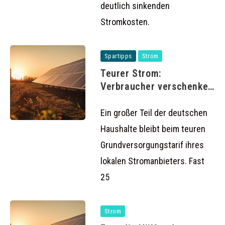
deutlich sinkenden
Stromkosten.
Spartipps
Strom
Teurer Strom:
Verbraucher verschenken
Milliarden durch
Grundversorgung
Ein großer Teil der deutschen
Haushalte bleibt beim teuren
Grundversorgungstarif ihres
lokalen Stromanbieters. Fast
25
Strom