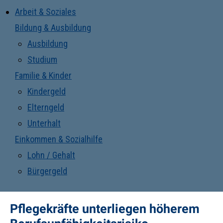
Arbeit & Soziales
Bildung & Ausbildung
Ausbildung
Studium
Familie & Kinder
Kindergeld
Elterngeld
Unterhalt
Einkommen & Sozialhilfe
Lohn / Gehalt
Bürgergeld
Pflegekräfte unterliegen höherem