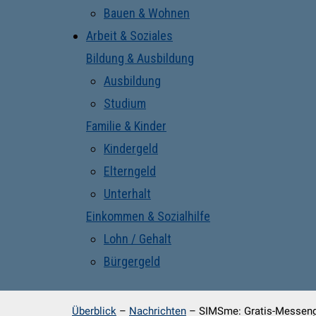
Bauen & Wohnen
Arbeit & Soziales
Bildung & Ausbildung
Ausbildung
Studium
Familie & Kinder
Kindergeld
Elterngeld
Unterhalt
Einkommen & Sozialhilfe
Lohn / Gehalt
Bürgergeld
Überblick
–
Nachrichten
–
SIMSme: Gratis-Messeng