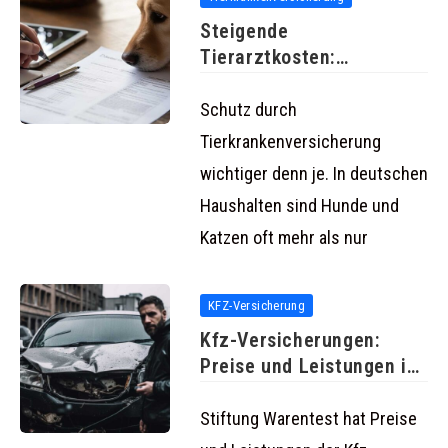
Steigende
Tierarztkosten:
Behandlung für Haustiere
2023 bis zu
Schutz durch
Tierkrankenversicherung
wichtiger denn je. In deutschen
Haushalten sind Hunde und
Katzen oft mehr als nur
KFZ-Versicherung
Kfz-Versicherungen:
Preise und Leistungen im
Test
Stiftung Warentest hat Preise