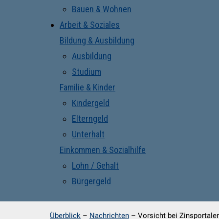
Bauen & Wohnen
Arbeit & Soziales
Bildung & Ausbildung
Ausbildung
Studium
Familie & Kinder
Kindergeld
Elterngeld
Unterhalt
Einkommen & Sozialhilfe
Lohn / Gehalt
Bürgergeld
Überblick
–
Nachrichten
–
Vorsicht bei Zinsportal