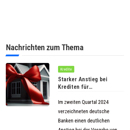
Nachrichten zum Thema
Kredite
Starker Anstieg bei
Krediten für
Einfamilienhäuser und
Eigentumswohnungen
Im zweiten Quartal 2024
verzeichneten deutsche
Banken einen deutlichen
Anstieg bei der Vergabe von