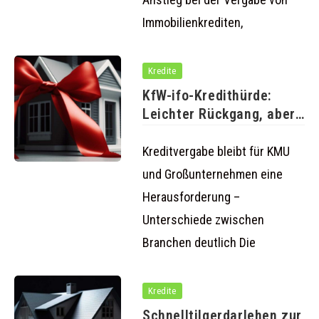
Immobilienkrediten,
Kredite
KfW-ifo-Kredithürde:
Leichter Rückgang, aber
Kreditzugang für
Unternehmen weiterhin
Kreditvergabe bleibt für KMU
und Großunternehmen eine
Herausforderung –
Unterschiede zwischen
Branchen deutlich Die
Kredite
Schnelltilgerdarlehen zur