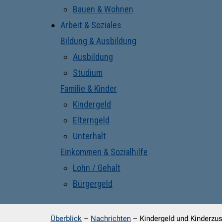
Bauen & Wohnen
Arbeit & Soziales
Bildung & Ausbildung
Ausbildung
Studium
Familie & Kinder
Kindergeld
Elterngeld
Unterhalt
Einkommen & Sozialhilfe
Lohn / Gehalt
Bürgergeld
Überblick
–
Nachrichten
–
Kindergeld und Kinderzus