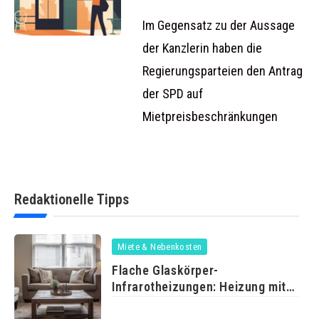
Regierungskoalition
abgelehnt
Im Gegensatz zu der Aussage
der Kanzlerin haben die
Regierungsparteien den Antrag
der SPD auf
Mietpreisbeschränkungen
Redaktionelle Tipps
Miete & Nebenkosten
Flache Glaskörper-
Infrarotheizungen: Heizung mit
Durchblick