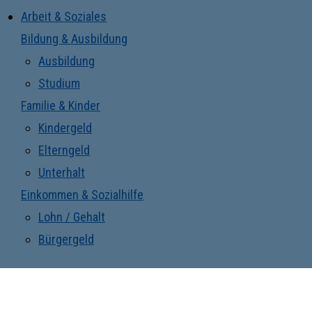
Arbeit & Soziales
Bildung & Ausbildung
Ausbildung
Studium
Familie & Kinder
Kindergeld
Elterngeld
Unterhalt
Einkommen & Sozialhilfe
Lohn / Gehalt
Bürgergeld