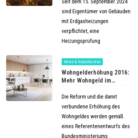
September
Seit dem 15. September 2024
sind Eigentümer von Gebäuden
mit Erdgasheizungen
verpflichtet, eine
Heizungsprüfung
Miete & Nebenkosten
Wohngelderhöhung 2016:
Mehr Wohngeld im
nächsten Jahr
Die Reform und die damit
verbundene Erhöhung des
Wohngeldes werden gemäß
eines Referentenentwurfs des
Bundesministeriums