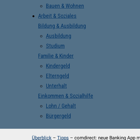
Bauen & Wohnen
Arbeit & Soziales
Bildung & Ausbildung
Ausbildung
Studium
Familie & Kinder
Kindergeld
Elterngeld
Unterhalt
Einkommen & Sozialhilfe
Lohn / Gehalt
Bürgergeld
Überblick
–
Tipps
–
comdirect: neue Banking App mi