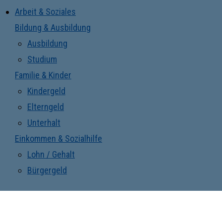
Arbeit & Soziales
Bildung & Ausbildung
Ausbildung
Studium
Familie & Kinder
Kindergeld
Elterngeld
Unterhalt
Einkommen & Sozialhilfe
Lohn / Gehalt
Bürgergeld