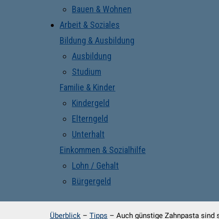
Bauen & Wohnen
Arbeit & Soziales
Bildung & Ausbildung
Ausbildung
Studium
Familie & Kinder
Kindergeld
Elterngeld
Unterhalt
Einkommen & Sozialhilfe
Lohn / Gehalt
Bürgergeld
Überblick
–
Tipps
–
Auch günstige Zahnpasta sind s