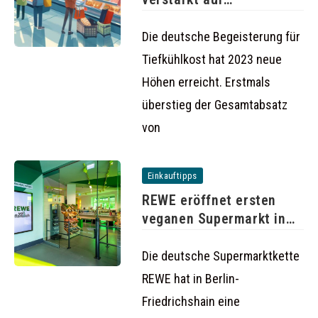
Tiefkühlkost: Absatz
steigt auf
Die deutsche Begeisterung für
Tiefkühlkost hat 2023 neue
Höhen erreicht. Erstmals
überstieg der Gesamtabsatz
von
Einkauftipps
REWE eröffnet ersten
veganen Supermarkt in
Berlin
Die deutsche Supermarktkette
REWE hat in Berlin-
Friedrichshain eine