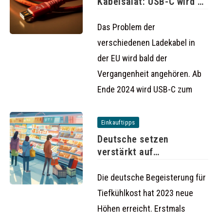
Kabelsalat: USB-C wird ab
2024
Das Problem der
verschiedenen Ladekabel in
der EU wird bald der
Vergangenheit angehören. Ab
Ende 2024 wird USB-C zum
Einkauftipps
Deutsche setzen
verstärkt auf
Tiefkühlkost: Absatz
steigt auf
Die deutsche Begeisterung für
Tiefkühlkost hat 2023 neue
Höhen erreicht. Erstmals