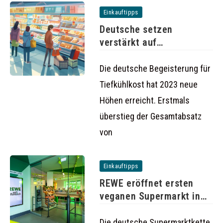
Einkauftipps
Deutsche setzen
verstärkt auf
Tiefkühlkost: Absatz
steigt auf
Die deutsche Begeisterung für
Tiefkühlkost hat 2023 neue
Höhen erreicht. Erstmals
überstieg der Gesamtabsatz
von
Einkauftipps
REWE eröffnet ersten
veganen Supermarkt in
Berlin
Die deutsche Supermarktkette