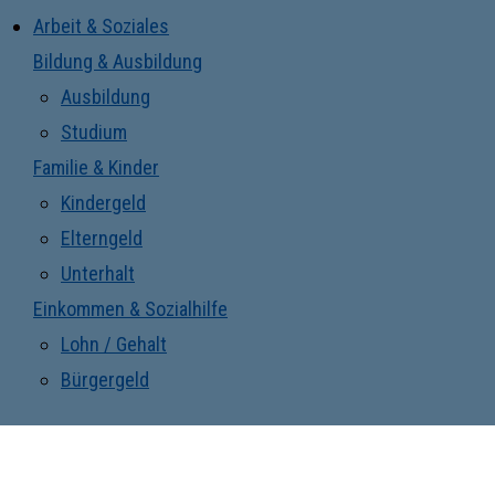
Arbeit & Soziales
Bildung & Ausbildung
Ausbildung
Studium
Familie & Kinder
Kindergeld
Elterngeld
Unterhalt
Einkommen & Sozialhilfe
Lohn / Gehalt
Bürgergeld