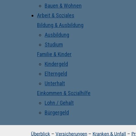
Bauen & Wohnen
Arbeit & Soziales
Bildung & Ausbildung
Ausbildung
Studium
Familie & Kinder
Kindergeld
Elterngeld
Unterhalt
Einkommen & Sozialhilfe
Lohn / Gehalt
Bürgergeld
Überblick
–
Versicherungen
–
Kranken & Unfall
–
Pr