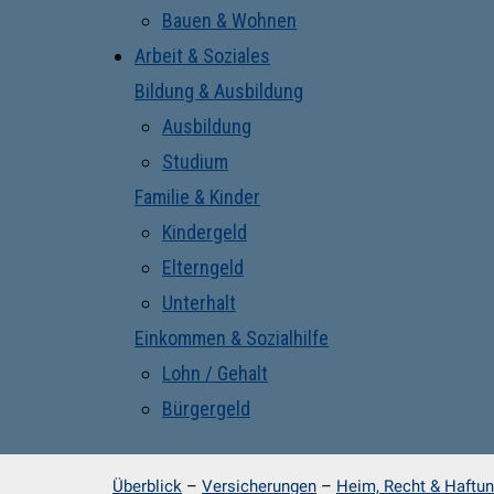
Bauen & Wohnen
Arbeit & Soziales
Bildung & Ausbildung
Ausbildung
Studium
Familie & Kinder
Kindergeld
Elterngeld
Unterhalt
Einkommen & Sozialhilfe
Lohn / Gehalt
Bürgergeld
Überblick
–
Versicherungen
–
Heim, Recht & Haftu