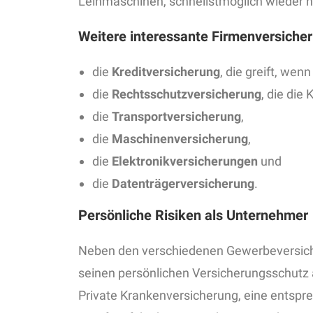
Leihmaschinen, schnellstmöglich wieder h
Weitere interessante Firmenversiche
die
Kreditversicherung
, die greift, we
die
Rechtsschutzversicherung
, die die
die
Transportversicherung
,
die
Maschinenversicherung
,
die
Elektronikversicherungen
und
die
Datenträgerversicherung
.
Persönliche Risiken als Unternehmer
Neben den verschiedenen Gewerbeversich
seinen persönlichen Versicherungsschutz 
Private Krankenversicherung, eine entspre