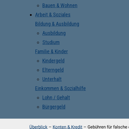
Bauen & Wohnen
Arbeit & Soziales
Bildung & Ausbildung
Ausbildung
Studium
Familie & Kinder
Kindergeld
Elterngeld
Unterhalt
Einkommen & Sozialhilfe
Lohn / Gehalt
Bürgergeld
Überblick
–
Konten & Kredit
–
Gebühren für falsche