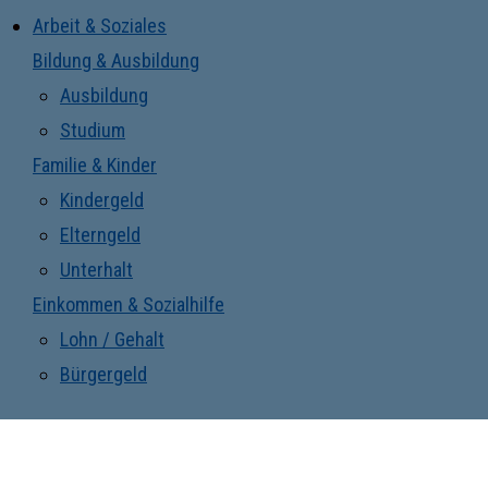
Arbeit & Soziales
Bildung & Ausbildung
Ausbildung
Studium
Familie & Kinder
Kindergeld
Elterngeld
Unterhalt
Einkommen & Sozialhilfe
Lohn / Gehalt
Bürgergeld