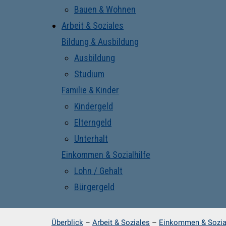
Bauen & Wohnen
Arbeit & Soziales
Bildung & Ausbildung
Ausbildung
Studium
Familie & Kinder
Kindergeld
Elterngeld
Unterhalt
Einkommen & Sozialhilfe
Lohn / Gehalt
Bürgergeld
Überblick
–
Arbeit & Soziales
–
Einkommen & Sozial