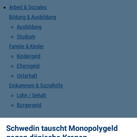
Arbeit & Soziales
Bildung & Ausbildung
Ausbildung
Studium
Familie & Kinder
Kindergeld
Elterngeld
Unterhalt
Einkommen & Sozialhilfe
Lohn / Gehalt
Bürgergeld
Schwedin tauscht Monopolygeld