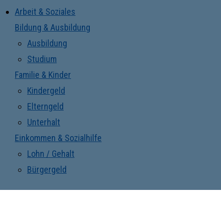
Arbeit & Soziales
Bildung & Ausbildung
Ausbildung
Studium
Familie & Kinder
Kindergeld
Elterngeld
Unterhalt
Einkommen & Sozialhilfe
Lohn / Gehalt
Bürgergeld