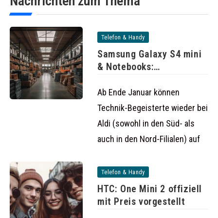
Nachrichten zum Thema
Telefon & Handy
Samsung Galaxy S4 mini
& Notebooks:
Schnäppchen-Angebote
bei
Ab Ende Januar können
Technik-Begeisterte wieder bei
Aldi (sowohl in den Süd- als
auch in den Nord-Filialen) auf
Telefon & Handy
HTC: One Mini 2 offiziell
mit Preis vorgestellt