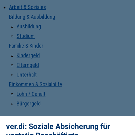
Arbeit & Soziales
Bildung & Ausbildung
Ausbildung
Studium
Familie & Kinder
Kindergeld
Elterngeld
Unterhalt
Einkommen & Sozialhilfe
Lohn / Gehalt
Bürgergeld
ver.di: Soziale Absicherung für