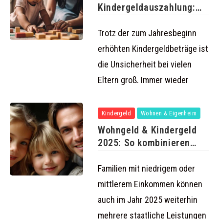
Kindergeldauszahlung:
Was Familien 2025
wissen müssen
Trotz der zum Jahresbeginn
erhöhten Kindergeldbeträge ist
die Unsicherheit bei vielen
Eltern groß. Immer wieder
Kindergeld
Wohnen & Eigenheim
Wohngeld & Kindergeld
2025: So kombinieren
Familien beide
Familien mit niedrigem oder
mittlerem Einkommen können
auch im Jahr 2025 weiterhin
mehrere staatliche Leistungen