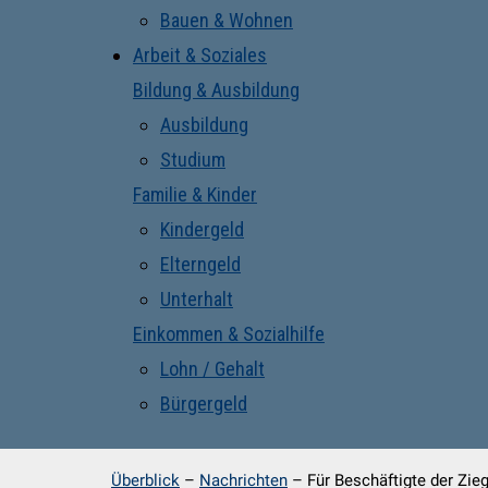
Bauen & Wohnen
Arbeit & Soziales
Bildung & Ausbildung
Ausbildung
Studium
Familie & Kinder
Kindergeld
Elterngeld
Unterhalt
Einkommen & Sozialhilfe
Lohn / Gehalt
Bürgergeld
Überblick
–
Nachrichten
–
Für Beschäftigte der Zieg