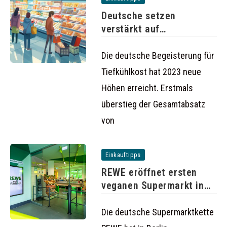
Deutsche setzen
verstärkt auf
Tiefkühlkost: Absatz
steigt auf
Die deutsche Begeisterung für
Tiefkühlkost hat 2023 neue
Höhen erreicht. Erstmals
überstieg der Gesamtabsatz
von
Einkauftipps
REWE eröffnet ersten
veganen Supermarkt in
Berlin
Die deutsche Supermarktkette