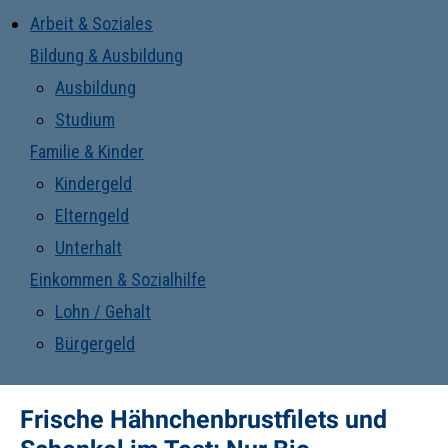
Arbeit & Soziales
Bildung & Ausbildung
Ausbildung
Studium
Familie & Kinder
Kindergeld
Elterngeld
Unterhalt
Einkommen & Sozialhilfe
Lohn / Gehalt
Bürgergeld
Frische Hähnchenbrustfilets und