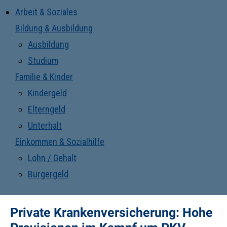
Arbeit & Soziales
Bildung & Ausbildung
Ausbildung
Studium
Familie & Kinder
Kindergeld
Elterngeld
Unterhalt
Einkommen & Sozialhilfe
Lohn / Gehalt
Bürgergeld
Private Krankenversicherung: Hohe