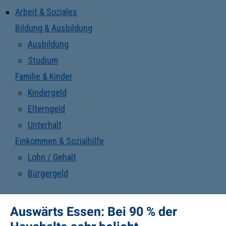
Arbeit & Soziales
Bildung & Ausbildung
Ausbildung
Studium
Familie & Kinder
Kindergeld
Elterngeld
Unterhalt
Einkommen & Sozialhilfe
Lohn / Gehalt
Bürgergeld
Auswärts Essen: Bei 90 % der