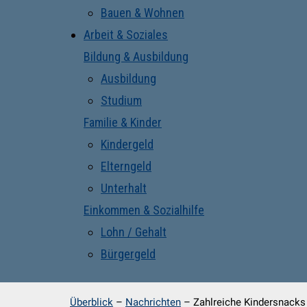
Bauen & Wohnen
Arbeit & Soziales
Bildung & Ausbildung
Ausbildung
Studium
Familie & Kinder
Kindergeld
Elterngeld
Unterhalt
Einkommen & Sozialhilfe
Lohn / Gehalt
Bürgergeld
Überblick
–
Nachrichten
–
Zahlreiche Kindersnacks