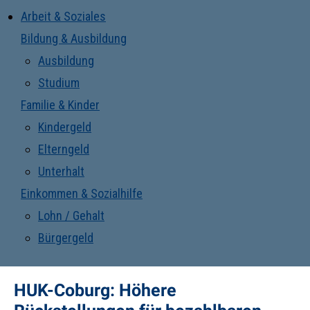
Arbeit & Soziales
Bildung & Ausbildung
Ausbildung
Studium
Familie & Kinder
Kindergeld
Elterngeld
Unterhalt
Einkommen & Sozialhilfe
Lohn / Gehalt
Bürgergeld
HUK-Coburg: Höhere