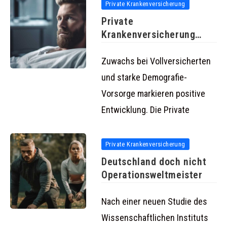
Private Krankenversicherung
Private
Krankenversicherung
verzeichnet auch 2023
stabiles Wachstum in
Zuwachs bei Vollversicherten
und starke Demografie-
Vorsorge markieren positive
Entwicklung. Die Private
Private Krankenversicherung
Deutschland doch nicht
Operationsweltmeister
Nach einer neuen Studie des
Wissenschaftlichen Instituts