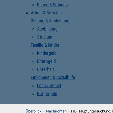
Bauen & Wohnen
Arbeit & Soziales
Bildung & Ausbildung
Ausbildung
Studium
Familie & Kinder
Kindergeld
Elterngeld
Unterhalt
Einkommen & Sozialhilfe
Lohn / Gehalt
Bürgergeld
Überblick
–
Nachrichten
–
HU-Hauptuntersuchung: 