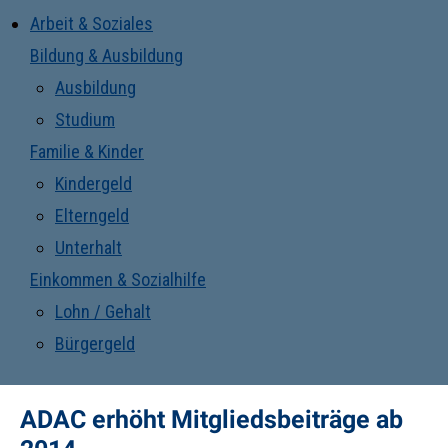
Arbeit & Soziales
Bildung & Ausbildung
Ausbildung
Studium
Familie & Kinder
Kindergeld
Elterngeld
Unterhalt
Einkommen & Sozialhilfe
Lohn / Gehalt
Bürgergeld
ADAC erhöht Mitgliedsbeiträge ab