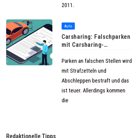
2011.
Auto
Carsharing: Falschparken
mit Carsharing-
Fahrzeugen teurer als
mit herkömmlichen
Parken an falschen Stellen wird
mit Strafzetteln und
Abschleppen bestraft und das
ist teuer. Allerdings kommen
die
Redaktionelle Tipps