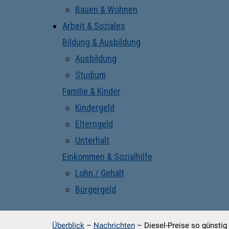
Bauen & Wohnen
Arbeit & Soziales
Bildung & Ausbildung
Ausbildung
Studium
Familie & Kinder
Kindergeld
Elterngeld
Unterhalt
Einkommen & Sozialhilfe
Lohn / Gehalt
Bürgergeld
Überblick
–
Nachrichten
–
Diesel-Preise so günstig