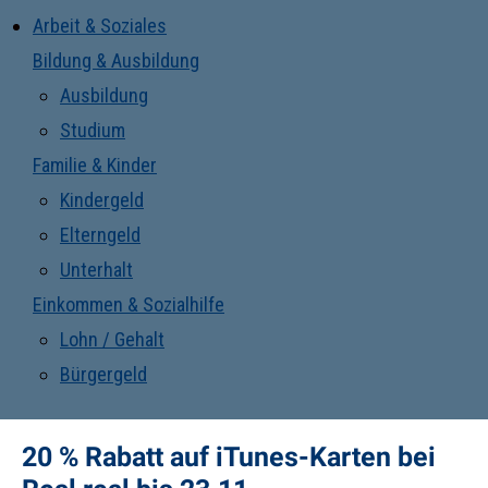
Arbeit & Soziales
Bildung & Ausbildung
Ausbildung
Studium
Familie & Kinder
Kindergeld
Elterngeld
Unterhalt
Einkommen & Sozialhilfe
Lohn / Gehalt
Bürgergeld
20 % Rabatt auf iTunes-Karten bei