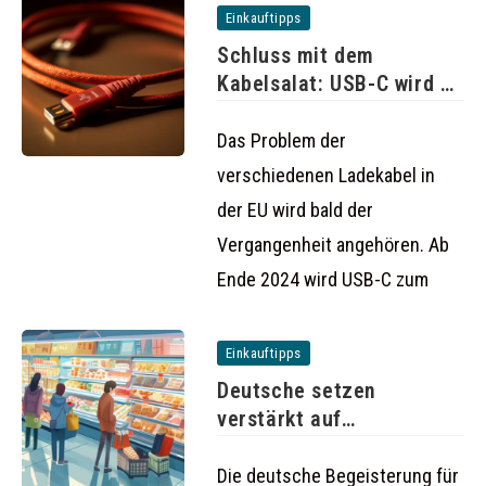
Einkauftipps
Schluss mit dem
Kabelsalat: USB-C wird ab
2024
Das Problem der
verschiedenen Ladekabel in
der EU wird bald der
Vergangenheit angehören. Ab
Ende 2024 wird USB-C zum
Einkauftipps
Deutsche setzen
verstärkt auf
Tiefkühlkost: Absatz
steigt auf
Die deutsche Begeisterung für