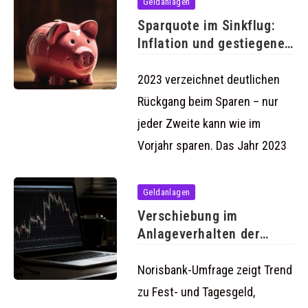
Geldanlagen
Sparquote im Sinkflug:
Inflation und gestiegene
Lebenshaltungskosten
bremsen
2023 verzeichnet deutlichen
Rückgang beim Sparen – nur
jeder Zweite kann wie im
Vorjahr sparen. Das Jahr 2023
Geldanlagen
Verschiebung im
Anlageverhalten der
Deutschen 2024:
Sicherheit gewinnt
Norisbank-Umfrage zeigt Trend
zu Fest- und Tagesgeld,