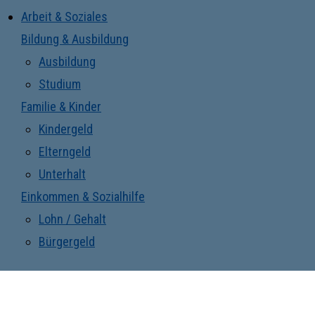
Arbeit & Soziales
Bildung & Ausbildung
Ausbildung
Studium
Familie & Kinder
Kindergeld
Elterngeld
Unterhalt
Einkommen & Sozialhilfe
Lohn / Gehalt
Bürgergeld