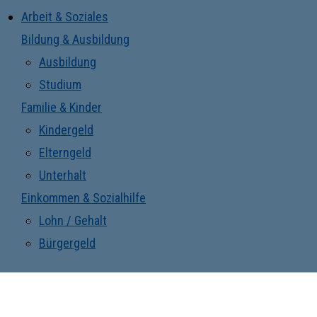
Arbeit & Soziales
Bildung & Ausbildung
Ausbildung
Studium
Familie & Kinder
Kindergeld
Elterngeld
Unterhalt
Einkommen & Sozialhilfe
Lohn / Gehalt
Bürgergeld