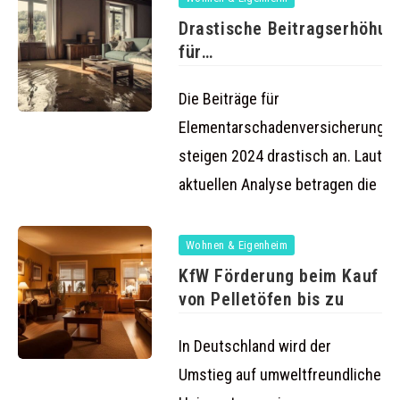
Drastische Beitragserhöhun
für
Elementarschadenversicher
2024
Die Beiträge für
Elementarschadenversicherunge
steigen 2024 drastisch an. Laut ei
aktuellen Analyse betragen die
Wohnen & Eigenheim
KfW Förderung beim Kauf
von Pelletöfen bis zu
In Deutschland wird der
Umstieg auf umweltfreundliche