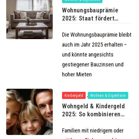
Wohnungsbauprämie
2025: Staat fördert
Bausparer weiterhin mit
bis
Die Wohnungsbauprämie bleibt
auch im Jahr 2025 erhalten –
und könnte angesichts
gestiegener Bauzinsen und
hoher Mieten
,
Kindergeld
Wohnen & Eigenheim
Wohngeld & Kindergeld
2025: So kombinieren
Familien beide
Familien mit niedrigem oder