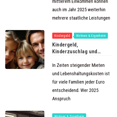
mittlerem Einkommen können
auch im Jahr 2025 weiterhin
mehrere staatliche Leistungen
,
Kindergeld
Wohnen & Eigenheim
Kindergeld,
Kinderzuschlag und
Wohngeld 2025: So holen
Familien
In Zeiten steigender Mieten
und Lebenshaltungskosten ist
für viele Familien jeder Euro
entscheidend. Wer 2025
Anspruch
Wohnen & Eigenheim