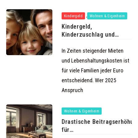
,
Kindergeld
Wohnen & Eigenheim
Kindergeld,
Kinderzuschlag und
Wohngeld 2025: So holen
Familien
In Zeiten steigender Mieten
und Lebenshaltungskosten ist
für viele Familien jeder Euro
entscheidend. Wer 2025
Anspruch
Wohnen & Eigenheim
Drastische Beitragserhöhun
für
Elementarschadenversicher