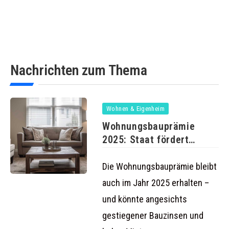
Nachrichten zum Thema
Wohnen & Eigenheim
Wohnungsbauprämie
2025: Staat fördert
Bausparer weiterhin mit
bis
Die Wohnungsbauprämie bleibt
auch im Jahr 2025 erhalten –
und könnte angesichts
gestiegener Bauzinsen und