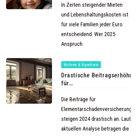
Familien
In Zeiten steigender Mieten
und Lebenshaltungskosten ist
für viele Familien jeder Euro
entscheidend. Wer 2025
Anspruch
Wohnen & Eigenheim
Drastische Beitragserhöhun
für
Elementarschadenversicher
2024
Die Beiträge für
Elementarschadenversicherunge
steigen 2024 drastisch an. Laut ei
aktuellen Analyse betragen die