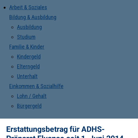
Arbeit & Soziales
Bildung & Ausbildung
Ausbildung
Studium
Familie & Kinder
Kindergeld
Elterngeld
Unterhalt
Einkommen & Sozialhilfe
Lohn / Gehalt
Bürgergeld
Erstattungsbetrag für ADHS-