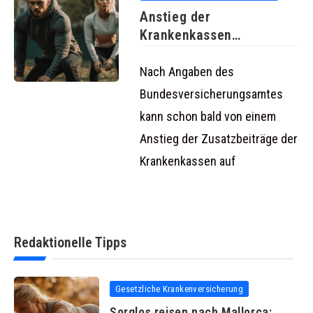
Anstieg der
Krankenkassen
Zusatzbeiträge auf über
zwei Prozent
Nach Angaben des
Bundesversicherungsamtes
kann schon bald von einem
Anstieg der Zusatzbeiträge der
Krankenkassen auf
Redaktionelle Tipps
Gesetzliche Krankenversicherung
Sorglos reisen nach Mallorca: