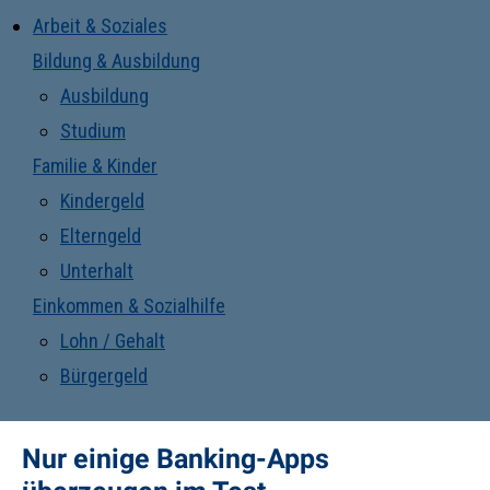
Arbeit & Soziales
Bildung & Ausbildung
Ausbildung
Studium
Familie & Kinder
Kindergeld
Elterngeld
Unterhalt
Einkommen & Sozialhilfe
Lohn / Gehalt
Bürgergeld
Nur einige Banking-Apps