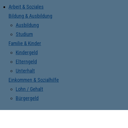
Arbeit & Soziales
Bildung & Ausbildung
Ausbildung
Studium
Familie & Kinder
Kindergeld
Elterngeld
Unterhalt
Einkommen & Sozialhilfe
Lohn / Gehalt
Bürgergeld