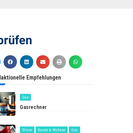
prüfen
aktionelle Empfehlungen
Gas
Gasrechner
Strom
Bauen & Wohnen
Gas