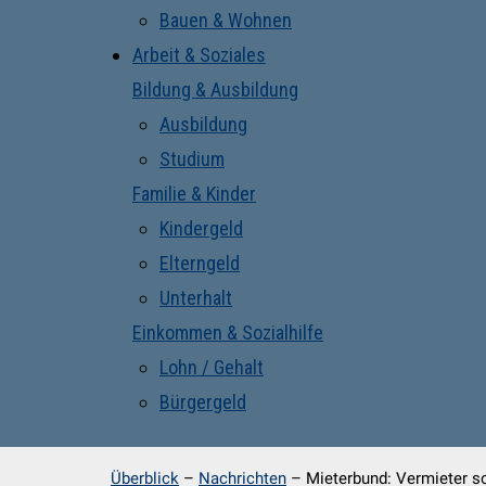
Bauen & Wohnen
Arbeit & Soziales
Bildung & Ausbildung
Ausbildung
Studium
Familie & Kinder
Kindergeld
Elterngeld
Unterhalt
Einkommen & Sozialhilfe
Lohn / Gehalt
Bürgergeld
Überblick
–
Nachrichten
–
Mieterbund: Vermieter so