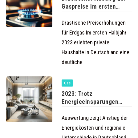
Gaspreise im ersten
Halbjahr 2023
Drastische Preiserhöhungen
für Erdgas Im ersten Halbjahr
2023 erlebten private
Haushalte in Deutschland eine
deutliche
Gas
2023: Trotz
Energieeinsparungen
drohen hohe
Nachzahlungen für
Auswertung zeigt Anstieg der
Haushalte
Energiekosten und regionale
Unterschiede in Deutschland.