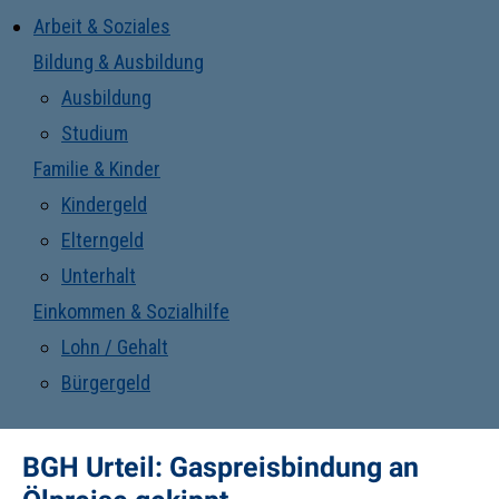
Arbeit & Soziales
Bildung & Ausbildung
Ausbildung
Studium
Familie & Kinder
Kindergeld
Elterngeld
Unterhalt
Einkommen & Sozialhilfe
Lohn / Gehalt
Bürgergeld
BGH Urteil: Gaspreisbindung an