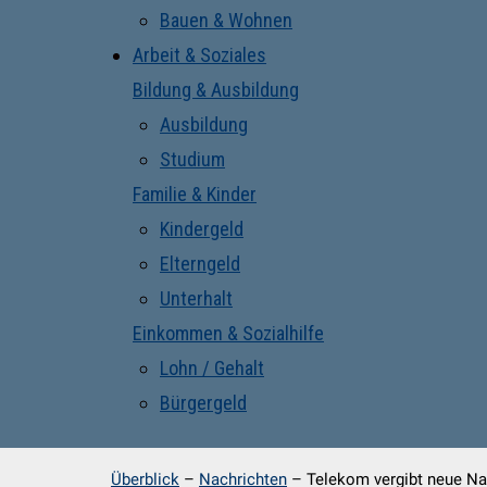
Bauen & Wohnen
Arbeit & Soziales
Bildung & Ausbildung
Ausbildung
Studium
Familie & Kinder
Kindergeld
Elterngeld
Unterhalt
Einkommen & Sozialhilfe
Lohn / Gehalt
Bürgergeld
Überblick
–
Nachrichten
–
Telekom vergibt neue N