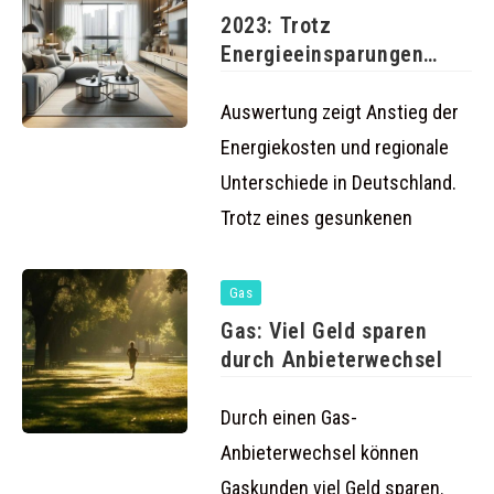
2023: Trotz
Energieeinsparungen
drohen hohe
Nachzahlungen für
Auswertung zeigt Anstieg der
Haushalte
Energiekosten und regionale
Unterschiede in Deutschland.
Trotz eines gesunkenen
Gas
Gas: Viel Geld sparen
durch Anbieterwechsel
Durch einen Gas-
Anbieterwechsel können
Gaskunden viel Geld sparen.