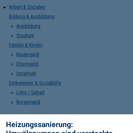
Arbeit & Soziales
Bildung & Ausbildung
Ausbildung
Studium
Familie & Kinder
Kindergeld
Elterngeld
Unterhalt
Einkommen & Sozialhilfe
Lohn / Gehalt
Bürgergeld
Heizungssanierung: