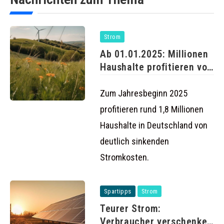
Strom
Ab 01.01.2025: Millionen
Haushalte profitieren von
günstigeren
Strompreisen
Zum Jahresbeginn 2025
profitieren rund 1,8 Millionen
Haushalte in Deutschland von
deutlich sinkenden
Stromkosten.
Spartipps
Strom
Teurer Strom:
Verbraucher verschenken