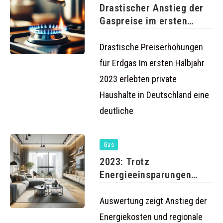
Drastischer Anstieg der
Gaspreise im ersten
Halbjahr 2023
Drastische Preiserhöhungen
für Erdgas Im ersten Halbjahr
2023 erlebten private
Haushalte in Deutschland eine
deutliche
Gas
2023: Trotz
Energieeinsparungen
drohen hohe
Nachzahlungen für
Auswertung zeigt Anstieg der
Haushalte
Energiekosten und regionale