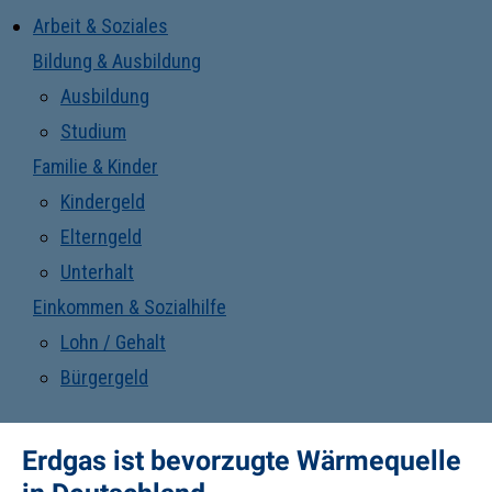
Arbeit & Soziales
Bildung & Ausbildung
Ausbildung
Studium
Familie & Kinder
Kindergeld
Elterngeld
Unterhalt
Einkommen & Sozialhilfe
Lohn / Gehalt
Bürgergeld
Erdgas ist bevorzugte Wärmequelle