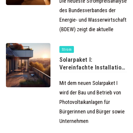
Die neueste Strompreisanalyse
des Bundesverbandes der
Energie- und Wasserwirtschaft
(BDEW) zeigt die aktuelle
Strom
Solarpaket I:
Vereinfachte Installation
von Balkonkraftwerken
und mehr
Mit dem neuen Solarpaket I
wird der Bau und Betrieb von
Photovoltaikanlagen für
Bürgerinnen und Bürger sowie
Unternehmen