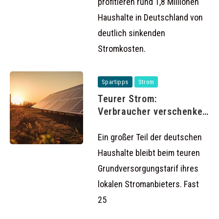
profitieren rund 1,8 Millionen
Haushalte in Deutschland von
deutlich sinkenden
Stromkosten.
Spartipps
Strom
Teurer Strom:
Verbraucher verschenken
Milliarden durch
Grundversorgung
Ein großer Teil der deutschen
Haushalte bleibt beim teuren
Grundversorgungstarif ihres
lokalen Stromanbieters. Fast
25